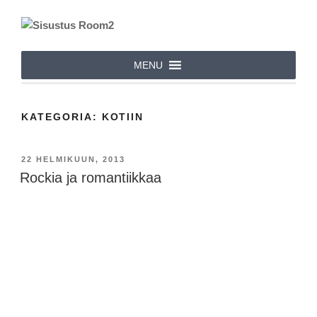
Siirry
sisältöön
MENU
KATEGORIA:
KOTIIN
JULKAISTU
22 HELMIKUUN, 2013
Rockia ja romantiikkaa