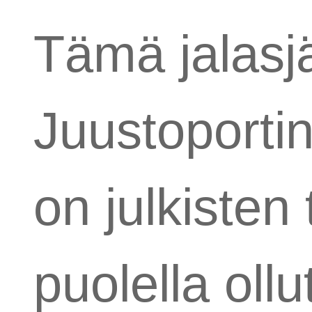
Tämä jalasj
Juustoportin
on julkisten 
puolella oll