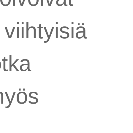
viihtyisiä
otka
myös