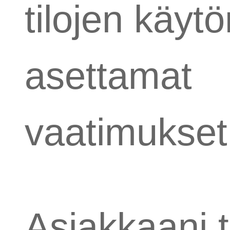
tilojen käyt
asettamat
vaatimukset
Asiakkaani t