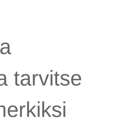
sa
a tarvitse
merkiksi