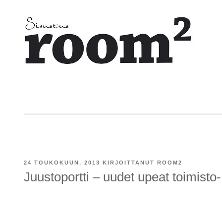
Siirry
sisältöön
JULKAISTU
24 TOUKOKUUN, 2013
KIRJOITTANUT
ROOM2
Juustoportti – uudet upeat toimisto- 