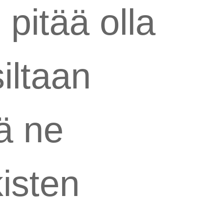
 pitää olla
iltaan
tä ne
kisten