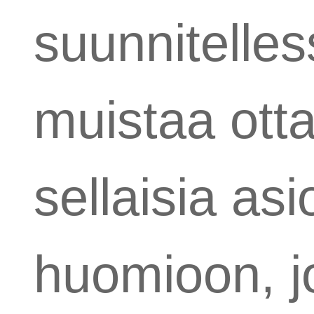
suunnitelles
muistaa ott
sellaisia asi
huomioon, jo