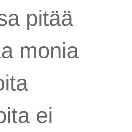
sa pitää
aa monia
oita
ita ei