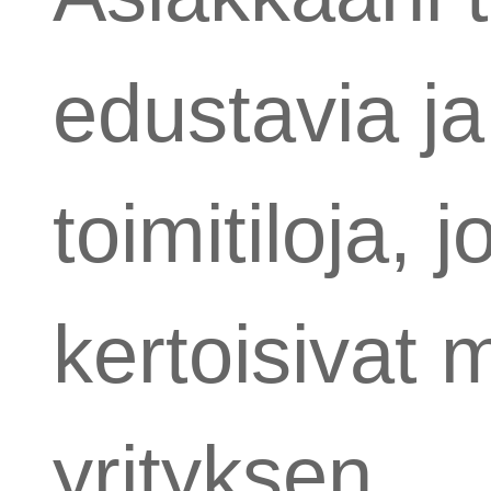
edustavia ja 
toimitiloja, j
kertoisivat 
yrityksen