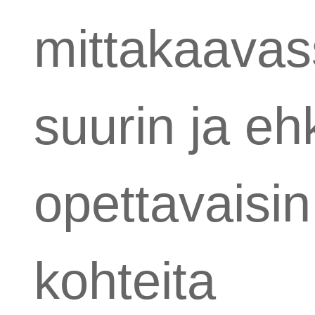
mittakaavas
suurin ja eh
opettavaisin
kohteita