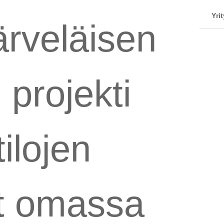
Yrit
ärveläisen
 projekti
tilojen
ut omassa