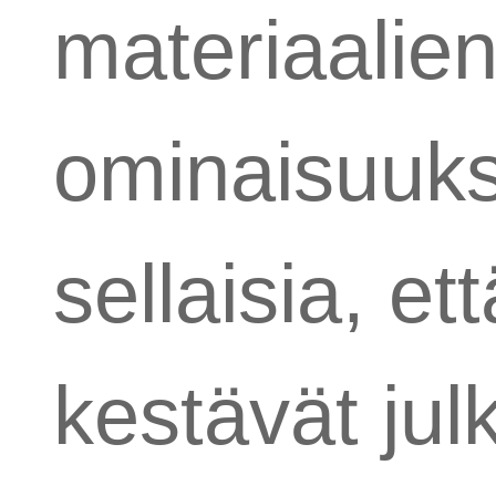
materiaalien
ominaisuuks
sellaisia, et
kestävät jul