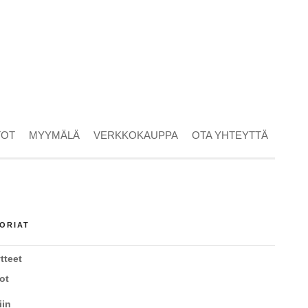
TOT
MYYMÄLÄ
VERKKOKAUPPA
OTA YHTEYTTÄ
ORIAT
tteet
ot
iin